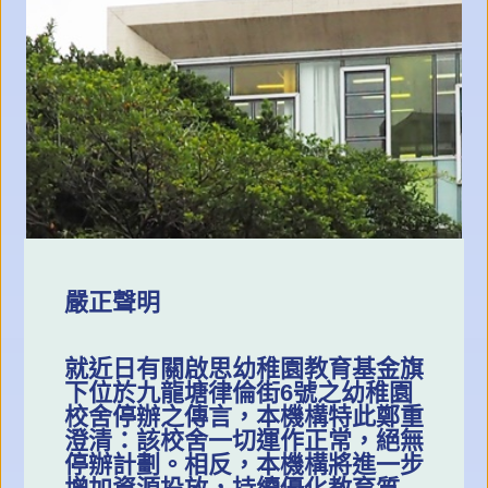
嚴正聲明
就近日有關啟思幼稚園教育基金旗
下位於九龍塘律倫街6號之幼稚園
校舍停辦之傳言，本機構特此鄭重
澄清：該校舍一切運作正常，絕無
停辦計劃。相反，本機構將進一步