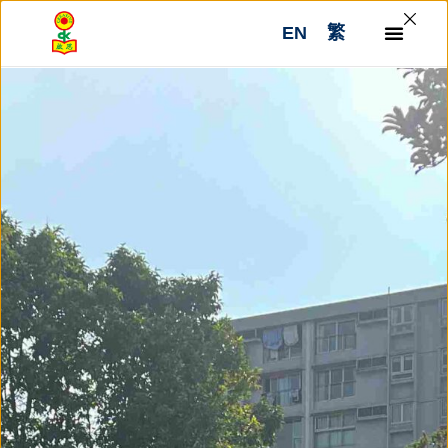
Skip
EN
繁
to
content